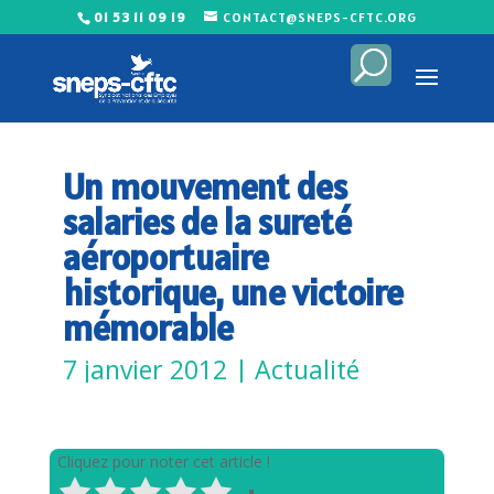
01 53 11 09 19
CONTACT@SNEPS-CFTC.ORG
Un mouvement des
salaries de la sureté
aéroportuaire
historique, une victoire
mémorable
7 janvier 2012
|
Actualité
Cliquez pour noter cet article !