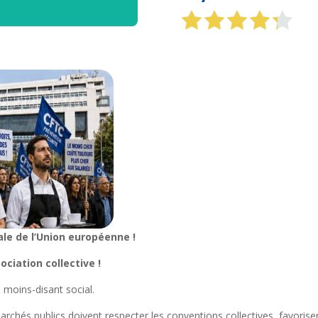
le de l’Union européenne !
ciation collective !
e moins-disant social.
rchés publics doivent respecter les conventions collectives, favoriser 