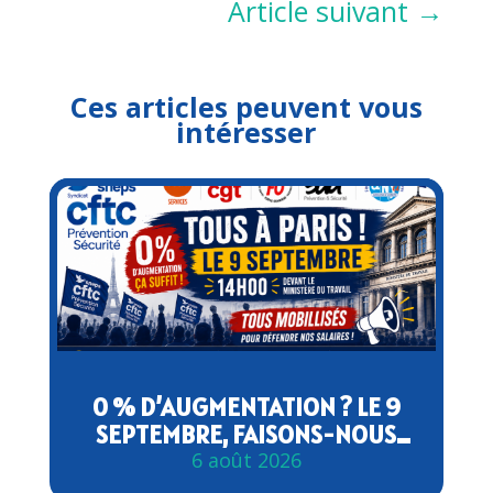
Article suivant
→
Ces articles peuvent vous
intéresser
0 % D’AUGMENTATION ? LE 9
SEPTEMBRE, FAISONS-NOUS
ENTENDRE !
6 août 2026