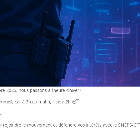
e 2025, nous passons à l’heure d’hiver !
meil, car à 3h du matin, il sera 2h 😴
e…
pour rejoindre le mouvement et défendre vos intérêts avec le SNEPS-CF