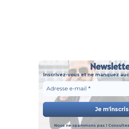
Newslett
Inscrivez-vous et ne manquez auc
Nous ne spammons pas ! Consulte