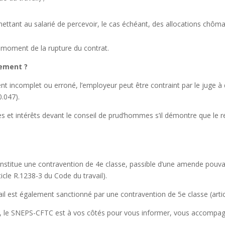
ettant au salarié de percevoir, le cas échéant, des allocations chômag
 moment de la rupture du contrat.
uement ?
 incomplet ou erroné, l’employeur peut être contraint par le juge à d
0.047).
es et intérêts devant le conseil de prud’hommes s’il démontre que le r
.
 constitue une contravention de 4e classe, passible d’une amende pouv
cle R.1238-3 du Code du travail).
ail est également sanctionné par une contravention de 5e classe (artic
rat, le SNEPS-CFTC est à vos côtés pour vous informer, vous accompagne