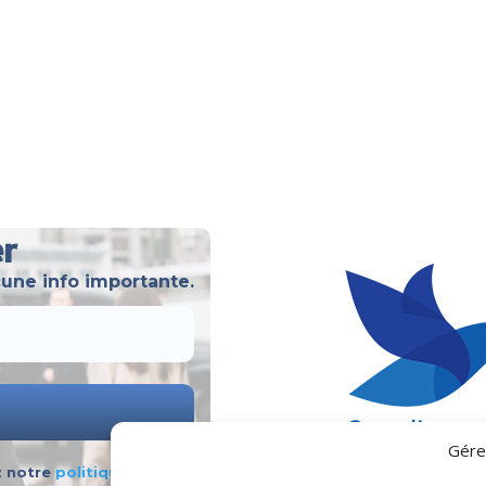
er
une info importante.
Gére
z notre
politique de